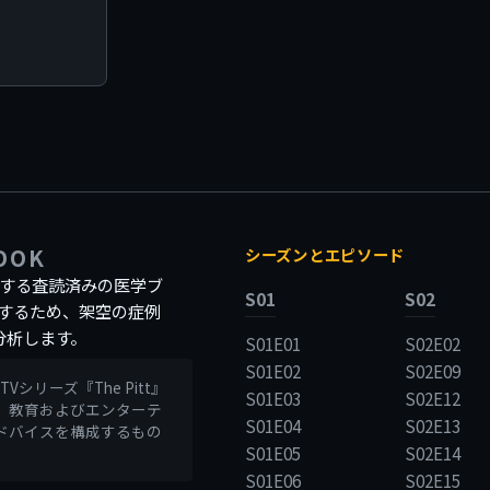
BOOK
シーズンとエピソード
記録する査読済みの医学ブ
S01
S02
するため、架空の症例
分析します。
S01E01
S02E02
S01E02
S02E09
リーズ『The Pitt』
S01E03
S02E12
、教育およびエンターテ
S01E04
S02E13
ドバイスを構成するもの
S01E05
S02E14
S01E06
S02E15