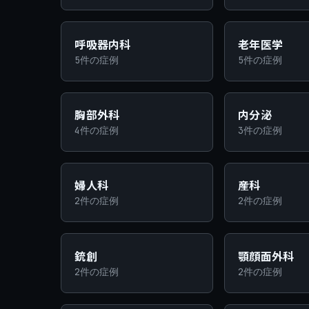
呼吸器内科
老年医学
5件の症例
5件の症例
胸部外科
内分泌
4件の症例
3件の症例
婦人科
産科
2件の症例
2件の症例
銃創
顎顔面外科
2件の症例
2件の症例