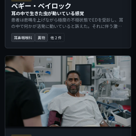
ペギー・ベイロック
耳の中で生きた虫が動いている感覚
患者は悲鳴を上げながら極度の不穏状態でEDを受診し、耳
の中で何かが活発に動いていると訴えた。それに伴う激し
い不快感とパニックのため、安静を保つことが不可能な状
耳鼻咽喉科
異物
他 2 件
態であった。