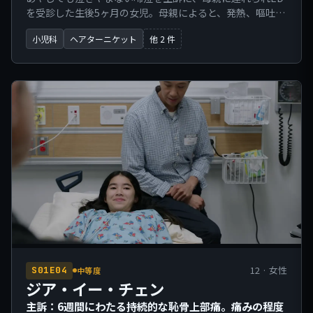
を受診した生後5ヶ月の女児。母親によると、発熱、嘔吐、
咳嗽は認められない。哺乳力は良好である。在胎満期、経
小児科
ヘアターニケット
他 2 件
腟分娩にて出生し、生後2ヶ月および4ヶ月の定期予防接種
は完了している。母親は授乳前にシャワーを浴びたと述べ
ている。
12 · 女性
S01E04
中等度
ジア・イー・チェン
主訴：6週間にわたる持続的な恥骨上部痛。痛みの程度