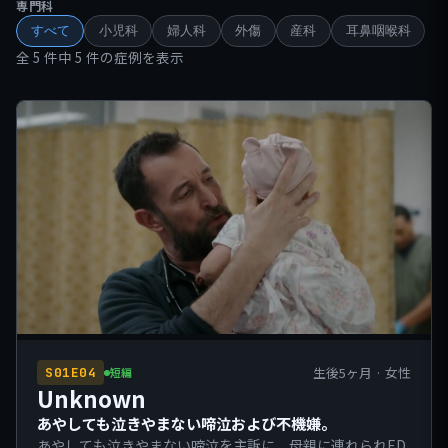
専門科
すべて
小児科
婦人科
外傷
産科
耳鼻咽喉科
全 5 件中 5 件の症例を表示
生後5ヶ月 · 女性
S01E04
短編
Unknown
あやしても泣きやまない啼泣および不機嫌。
あやしても泣きやまない啼泣を主訴に、母親に連れられED