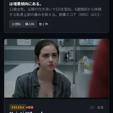
は増悪傾向にある。
12歳女性。父親の付き添いでEDを受診。6週間前から持続
する恥骨上部の痛みを訴える。疼痛スコア（NRS）は2/10
から7/10へと徐々に増悪している。二次性徴（乳房の発
小児科
婦人科
他 2 件
育、骨盤の拡大）は認められるが、原発性無月経である。
発熱、排尿痛、悪心、嘔吐、帯下は否定。尿中妊娠反応検
査は陰性である。
17 · 女性
S01E04
複雑