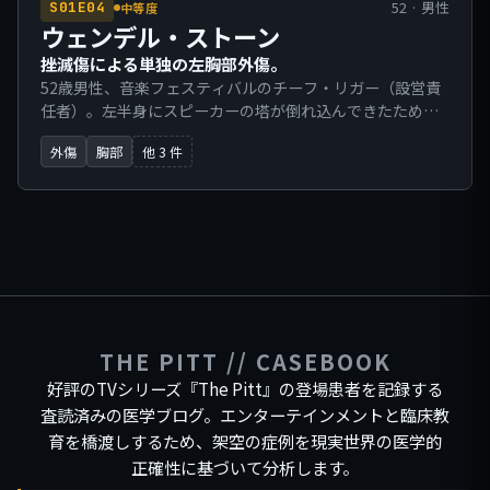
52 · 男性
S01E04
中等度
ウェンデル・ストーン
挫滅傷による単独の左胸部外傷。
52歳男性、音楽フェスティバルのチーフ・リガー（設営責
任者）。左半身にスピーカーの塔が倒れ込んできたため、
救急隊（EMS）により搬送された。EMSの報告によれば、
外傷
胸部
他 3 件
明らかな多発肋骨骨折を伴う単独の左胸部外傷である。現
場にてFentanyl（フェンタニル）50mcgを投与されてい
る。
THE PITT // CASEBOOK
好評のTVシリーズ『The Pitt』の登場患者を記録する
査読済みの医学ブログ。エンターテインメントと臨床教
育を橋渡しするため、架空の症例を現実世界の医学的
正確性に基づいて分析します。