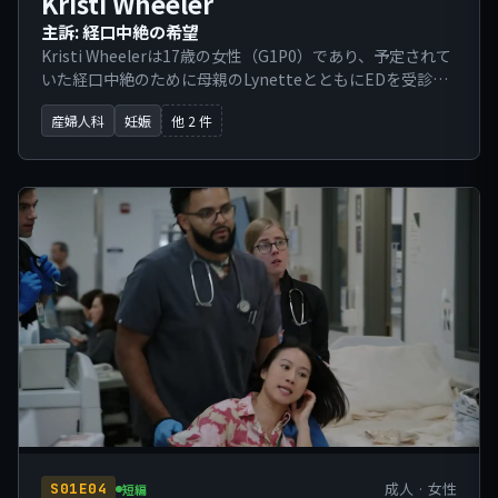
Kristi Wheeler
主訴: 経口中絶の希望
Kristi Wheelerは17歳の女性（G1P0）であり、予定されて
いた経口中絶のために母親のLynetteとともにEDを受診し
た。当初は06:30にAbbot医師の予約を取っていたが、寝坊
産婦人科
妊娠
他 2 件
したため数時間遅れて到着した。患者の最終月経（LMP）
はおよそ6月23日である。既知の薬物アレルギーは否定し、
手術歴はない。
成人 · 女性
S01E04
短編