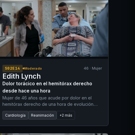
S02E14
46 · Mujer
Moderado
Edith Lynch
Dolor torácico en el hemitórax derecho
desde hace una hora
Mujer de 46 años que acude por dolor en el
hemitórax derecho de una hora de evolución.
Sus antecedentes personales destacan por
Cardiología
Reanimación
+2 más
hiperlipidemia. Recibió nitroglicerina sublingual y
4 mg de morfina en el ámbito prehospitalario con
un alivio mínimo. El ECG inicial de 12 derivaciones