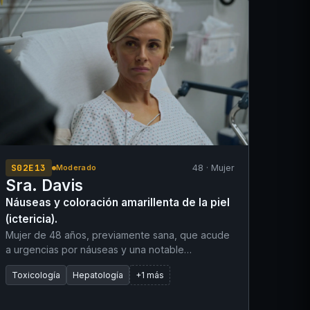
realizado por el servicio de emergencias fue
interpretado como negativo para IAMCEST.
S02E13
48 · Mujer
Moderado
Sra. Davis
Náuseas y coloración amarillenta de la piel
(ictericia).
Mujer de 48 años, previamente sana, que acude
a urgencias por náuseas y una notable
coloración amarillenta de la piel. Inicialmente, la
Toxicología
Hepatología
+1 más
paciente atribuyó los cambios cutáneos a un
autobronceador 100 % natural a base de
remolacha azucarera (DHA). La analítica extraída