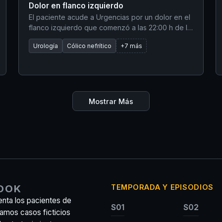
Dolor en flanco izquierdo
El paciente acude a Urgencias por un dolor en el
flanco izquierdo que comenzó a las 22:00 h de la
noche anterior. Tiene antecedentes de cálculos
Urología
Cólico nefrítico
+7 más
renales y afirma que este episodio es idéntico a
los anteriores. Refiere que su orina es 'un poco
más oscura de lo normal', pero niega fiebre o
hematuria macroscópica. Sospecha que está
deshidratado.
Mostrar Más
BOOK
TEMPORADA Y EPISODIOS
nta los pacientes de
S01
S02
ramos casos ficticios