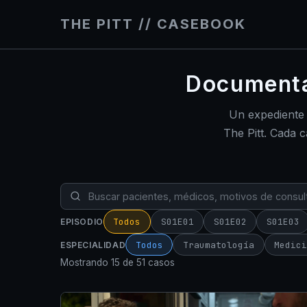
THE PITT // CASEBOOK
Documentac
Un expediente
The Pitt. Cada 
Todos
S01E01
S01E02
S01E03
EPISODIO
Todos
Traumatología
Medic
ESPECIALIDAD
Mostrando 15 de 51 casos