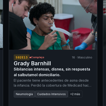
derecho. El objeto permanece in situ. A su
llegada, el paciente está consciente, alerta y
combativo.
S02E13
16 · Masculino
Complejo
Grady Barnhill
Sibilancias intensas, disnea, sin respuesta
al salbutamol domiciliario.
El paciente tiene antecedentes de asma desde
la infancia. Perdió la cobertura de Medicaid hace
dos meses debido a la omisión de una carta de
Neumología
Cuidados Intensivos
+2 más
renovación de datos, lo que le impidió costear
sus inhaladores de mantenimiento (Symbicort,
montelukast). Solo ha estado utilizando