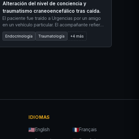
Alteración del nivel de conciencia y
traumatismo craneoencefálico tras caída.
El paciente fue traído a Urgencias por un amigo
en un vehículo particular. El acompañante refiere
que el paciente tropezó con una barra de acero
Endocrinología
Traumatología
+4 más
corrugado y se golpeó la cabeza. Inicialmente, el
paciente se negó a que el amigo llamara al
servicio de emergencias (112) y estaba
conversador, pero su nivel de conciencia se
deterioró significativamente de camino al
hospital. La evaluación en triaje detectó un olor
afrutado y cetósico en el aliento del paciente.
IDIOMAS
English
Français