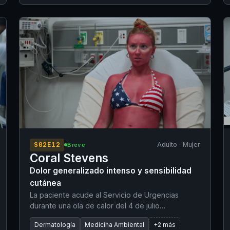
salbutamol de rescate. Acude a Urgencias en
distrés respiratorio severo tras usar su
nebulizador domiciliario cada hora sin obtener
alivio.
S02E12
Adulto · Mujer
Breve
Coral Stevens
Dolor generalizado intenso y sensibilidad
cutánea
La paciente acude al Servicio de Urgencias
durante una ola de calor del 4 de julio
presentando una dermatitis solar (quemadura
Dermatología
Medicina Ambiental
+2 más
solar) grave de carácter generalizado. Refiere