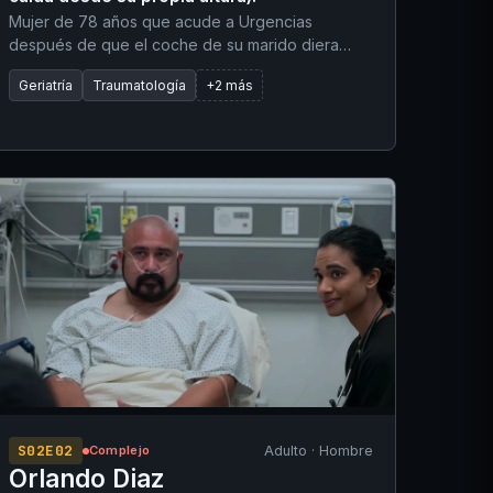
Mujer de 78 años que acude a Urgencias
después de que el coche de su marido diera
marcha atrás a muy baja velocidad y la golpeara,
Geriatría
Traumatología
+2 más
provocando una caída desde su propia altura.
Niega traumatismo craneoencefálico, dolor
torácico o disnea. Refiere dolor en la cadera
izquierda y presenta equimosis visible. Sus
antecedentes médicos personales incluyen
hipertensión arterial, hipotiroidismo y fibrilación
auricular. Actualmente está anticoagulada con
Eliquis (apixabán).
S02E02
Adulto · Hombre
Complejo
Orlando Diaz