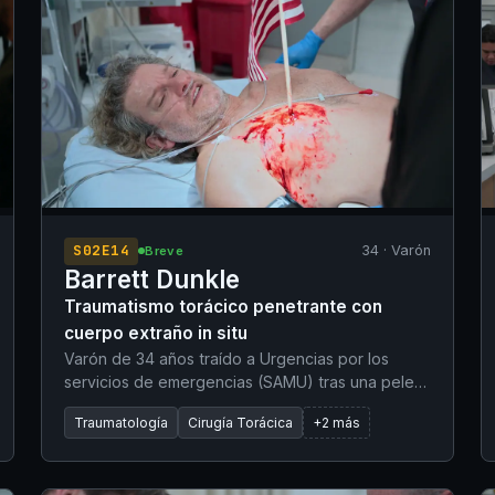
S02E14
34 · Varón
Breve
Barrett Dunkle
Traumatismo torácico penetrante con
cuerpo extraño in situ
Varón de 34 años traído a Urgencias por los
servicios de emergencias (SAMU) tras una pelea
en un bar deportivo durante una partida de billar.
Traumatología
Cirugía Torácica
+2 más
Sufrió un traumatismo torácico penetrante
cuando un adversario le empaló un asta de
bandera estadounidense en el hemitórax