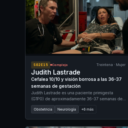
S02E15
Treintena · Mujer
Complejo
Judith Lastrade
Cefalea 10/10 y visión borrosa a las 36-37
semanas de gestación
Judith Lastrade es una paciente primigesta
(G1P0) de aproximadamente 36-37 semanas de
gestación que acude traída por el SEM con una
Obstetricia
Neurología
+6 más
historia de 2 días de evolución de cefalea que ha
empeorado, ahora puntuada en 10/10,
acompañada de visión borrosa y edema con