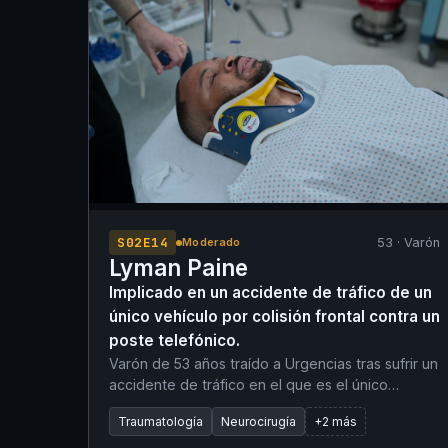
fóvea significativo. Ha llevado un 'embarazo
salvaje' sin absolutamente ningún control
prenatal, con la intención de tener un 'parto
libre' sin intervención médica. Los síntomas
fueron completamente refractarios a la
administración prehospitalaria de fentanilo.
S02E14
53 · Varón
Moderado
Lyman Paine
Implicado en un accidente de tráfico de un
único vehículo por colisión frontal contra un
poste telefónico.
Varón de 53 años traído a Urgencias tras sufrir un
accidente de tráfico en el que es el único
vehículo implicado. Impactó frontalmente contra
Traumatología
Neurocirugía
+2 más
un poste telefónico. Se desplegaron los airbags.
Estuvo inconsciente en el lugar del accidente