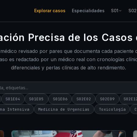
Explorar casos
Especialidades
S01
S02
ión Precisa de los Casos 
 médico revisado por pares que documenta cada paciente d
caso es redactado por un médico real con cronologías clínic
diferenciales y perlas clínicas de alto rendimiento.
S01E04
S01E05
S01E06
S02E02
S02E09
S02E1
ina Intensiva
Medicina de Urgencias
Toxicología
C