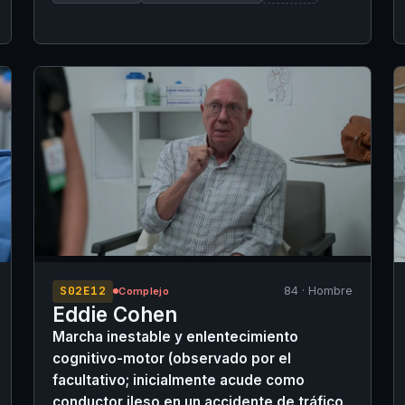
sentirse 'estúpida' por la sobreexposición y se
queja de estar 'muy, muy dolorida'.
S02E12
84 · Hombre
Complejo
Eddie Cohen
Marcha inestable y enlentecimiento
cognitivo-motor (observado por el
facultativo; inicialmente acude como
conductor ileso en un accidente de tráfico