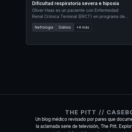
Dificultad respiratoria severa e hipoxia
Oliver Haas es un paciente con Enfermedad
Renal Crónica Terminal (ERCT) en programa de
hemodiálisis los lunes, miércoles y viernes. Omitió
Nefrología
Diálisis
+4 más
su sesión del viernes por asistir a una boda. Su
hijo intentó llevarlo a la clínica local el sábado por
la mañana, pero estaba cerrada por la festividad
del 4 de julio. Debido a que su hospital rural local
(Pine Ridge) cerró permanentemente, su hijo de
20 años, Mason, condujo 1.5 horas hasta The Pitt.
El paciente llegó in extremis, presentando
dificultad respiratoria severa y alteración del
estado mental a su llegada.
THE PITT // CASE
Un blog médico revisado por pares que docume
la aclamada serie de televisión, The Pitt. Explo