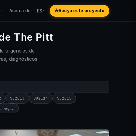
Acerca de
☕
ES
Apoya este proyecto
de The Pitt
e urgencias de
as, diagnósticos
2
S02E13
S02E14
S02E15
irugía