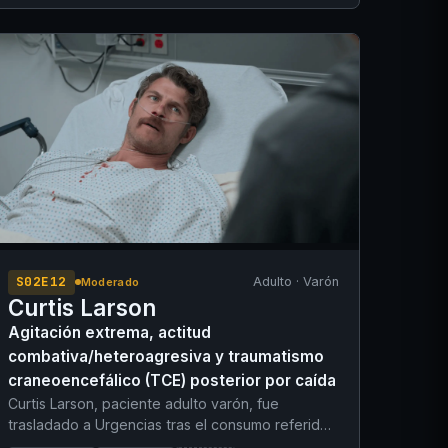
en el triaje revela una elevación significativa de
las enzimas hepáticas (transaminasas),
compatible con una inflamación hepática aguda.
Sigue una dieta vegana estricta, hace ejercicio
con regularidad y niega consumo de alcohol,
paracetamol, medicación prescrita o drogas
ilícitas. También niega el consumo de marisco
crudo.
S02E12
Adulto · Varón
Moderado
Curtis Larson
Agitación extrema, actitud
combativa/heteroagresiva y traumatismo
craneoencefálico (TCE) posterior por caída
Curtis Larson, paciente adulto varón, fue
trasladado a Urgencias tras el consumo referido
de alcohol en un campo de golf. A su llegada,