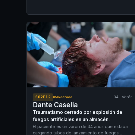
empleo. Poco después de marcharse, se
precipitó desde una altura de aproximadamente
6 metros en su lugar de trabajo. Sus compañeros
lo encontraron inconsciente tras no responder
por radio, y fue trasladado de vuelta a Urgencias
por los servicios de emergencias
extrahospitalarias (SAMUR/061).
S02E12
34 · Varón
Moderado
Dante Casella
Traumatismo cerrado por explosión de
fuegos artificiales en un almacén.
El paciente es un varón de 34 años que estaba
cargando tubos de lanzamiento de fuegos