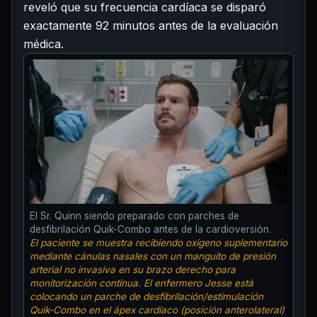
reveló que su frecuencia cardíaca se disparó
exactamente 92 minutos antes de la evaluación
médica.
El Sr. Quinn siendo preparado con parches de
desfibrilación Quik-Combo antes de la cardioversión.
El paciente se muestra recibiendo oxígeno suplementario
mediante cánulas nasales con un manguito de presión
arterial no invasiva en su brazo derecho para
monitorización continua. El enfermero Jesse está
colocando un parche de desfibrilación/estimulación
Quik-Combo en el ápex cardíaco (posición anterolateral)