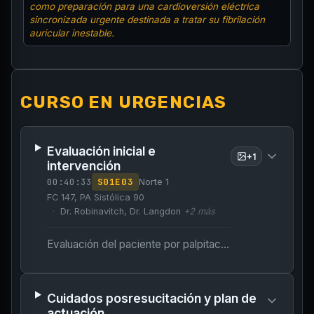
como preparación para una cardioversión eléctrica
sincronizada urgente destinada a tratar su fibrilación
auricular inestable.
CURSO EN URGENCIAS
Evaluación inicial e
+
1
intervención
00:40:33
S
01
E
03
Norte 1
FC 147, PA Sistólica 90
Dr. Robinavitch, Dr. Langdon
+
2
más
Evaluación del paciente por palpitaciones agudas, descubriéndose una fibrilación auricular hipotensiva (inestable).
Cuidados posresucitación y plan de
actuación