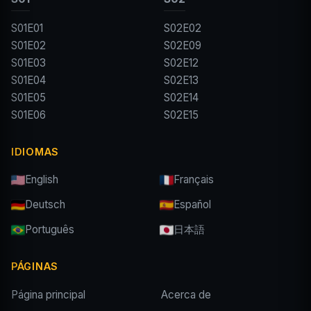
S01E01
S02E02
S01E02
S02E09
S01E03
S02E12
S01E04
S02E13
S01E05
S02E14
S01E06
S02E15
IDIOMAS
English
Français
Deutsch
Español
Português
日本語
PÁGINAS
Página principal
Acerca de