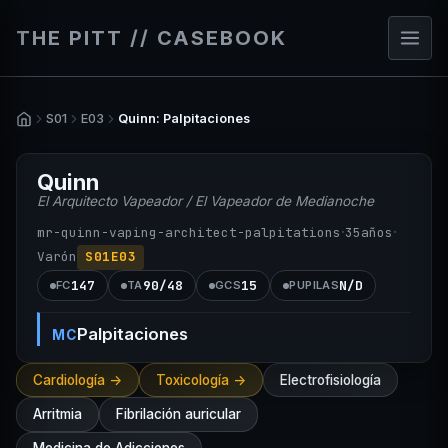
THE PITT // CASEBOOK
S01
E03
Quinn: Palpitaciones
Quinn
El Arquitecto Vapeador / El Vapeador de Medianoche
·
·
mr-quinn-vaping-architect-palpitations
35
años
Varón
S01E03
147
90/48
15
N/D
FC
TA
GCS
PUPILAS
Palpitaciones
MC
Cardiología ->
Toxicología ->
Electrofisiología
Arritmia
Fibrilación auricular