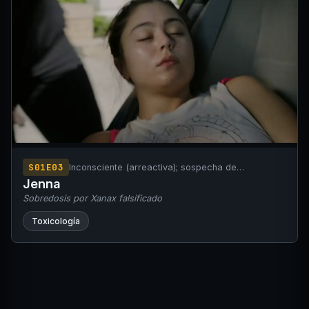
S01E03
Inconsciente (arreactiva); sospecha de
sobredosis/intoxicación
Jenna
Sobredosis por Xanax falsificado
Toxicología