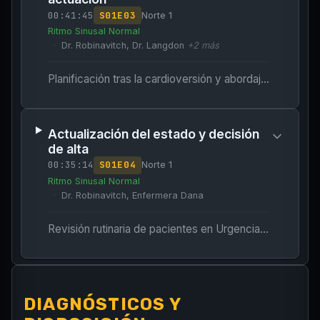
00:41:45
S
01
E
03
Norte 1
Ritmo Sinusal Normal
Dr. Robinavitch, Dr. Langdon
+
2
más
Planificación tras la cardioversión y abordaje del factor desencadenante subyacente (toxicidad por nicotina).
Actualización del estado y decisión
de alta
00:35:14
S
01
E
04
Norte 1
Ritmo Sinusal Normal
Dr. Robinavitch, Enfermera Dana
Revisión rutinaria de pacientes en Urgencias y reevaluación poscardioversión.
DIAGNÓSTICOS Y