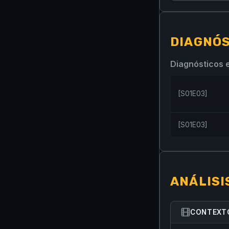
DIAGNÓS
Diagnósticos 
[
S01E03
]
[
S01E03
]
ANÁLISI
CONTEXTO