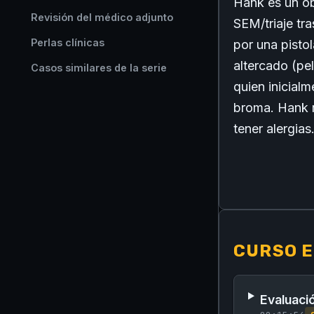
Hank es un ob
Revisión del médico adjunto
SEM/triaje tra
Perlas clínicas
por una pisto
altercado (pe
Casos similares de la serie
quien inicial
broma. Hank r
tener alergias
CURSO E
Evaluació