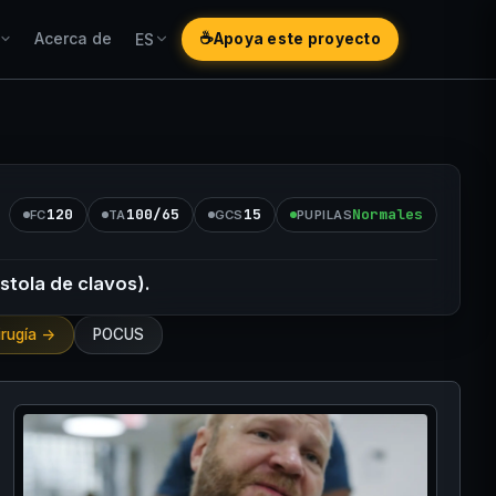
Acerca de
☕
ES
Apoya este proyecto
120
100/65
15
Normales
FC
TA
GCS
PUPILAS
stola de clavos).
irugía ->
POCUS