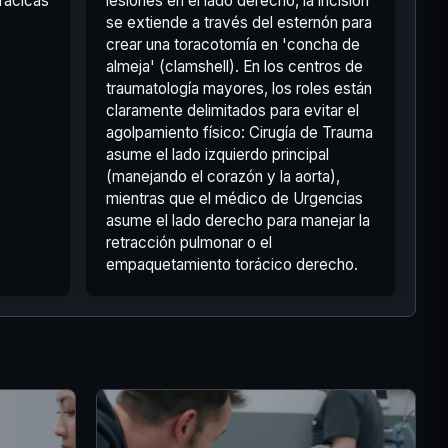
orácicas
lesiones en el lado derecho, la incisión
se extiende a través del esternón para
crear una toracotomía en 'concha de
almeja' (clamshell). En los centros de
traumatología mayores, los roles están
claramente delimitados para evitar el
agolpamiento físico: Cirugía de Trauma
asume el lado izquierdo principal
(manejando el corazón y la aorta),
mientras que el médico de Urgencias
asume el lado derecho para manejar la
retracción pulmonar o el
empaquetamiento torácico derecho.