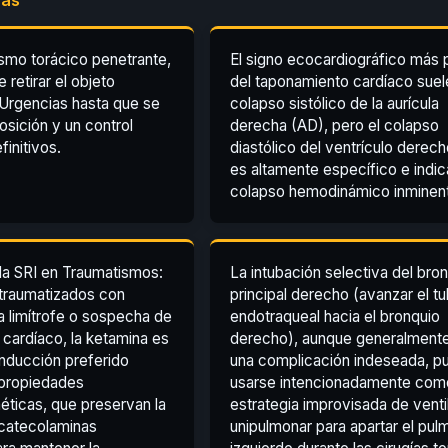
ismo torácico penetrante,
El signo ecocardiográfico más 
retirar el objeto
del taponamiento cardíaco suele
Urgencias hasta que se
colapso sistólico de la aurícula
osición y un control
derecha (AD), pero el colapso
finitivos.
diastólico del ventrículo derec
es altamente específico e indic
colapso hemodinámico inminen
la SRI en Traumatismos:
La intubación selectiva del bro
 traumatizados con
principal derecho (avanzar el t
 limítrofe o sospecha de
endotraqueal hacia el bronquio
cardíaco, la ketamina es
derecho), aunque generalment
inducción preferido
una complicación indeseada, p
 propiedades
usarse intencionadamente com
ticas, que preservan la
estrategia improvisada de venti
 catecolaminas
unipulmonar para apartar el pul