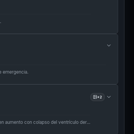
.
de emergencia.
+
2
Hipotensión profunda y súbita. La ecografía de control muestra un derrame en aumento con colapso del ventrículo derecho (VD).