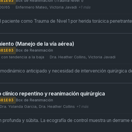
S
01
E
03
Box de Reanimación (Trauma Nivel 1)
100/65
Enfermero Mateo, Victoria Javadi
+
1
más
l paciente como Trauma de Nivel 1 por herida torácica penetrante
iento (Manejo de la vía aérea)
S
01
E
03
Box de Reanimación
 con tendencia a la baja
Dra. Heather Collins, Victoria Javadi
modinámico anticipado y necesidad de intervención quirúrgica 
 clínico repentino y reanimación quirúrgica
S
01
E
03
Box de Reanimación
Dra. Yolanda Garcia, Dra. Heather Collins
+
1
más