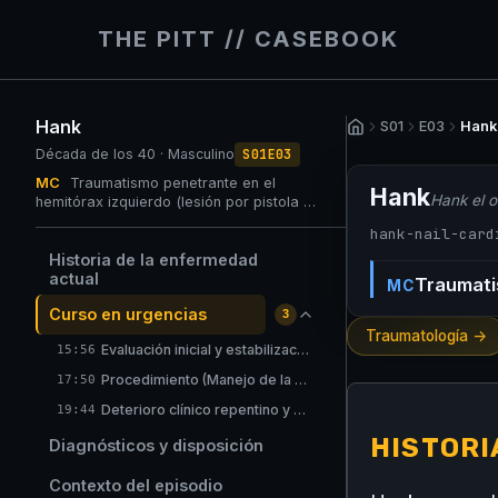
THE PITT // CASEBOOK
Hank
S01
E03
S01E03
Década de los 40 · Masculino
MC
Traumatismo penetrante en el
Hank
Hank el o
hemitórax izquierdo (lesión por pistola de
clavos).
hank-nail-card
Historia de la enfermedad
actual
Traumatis
MC
Curso en urgencias
3
Traumatología ->
Evaluación inicial y estabilización
15:56
Procedimiento (Manejo de la vía aérea)
17:50
Deterioro clínico repentino y reanimación quirúrgica
19:44
HISTORI
Diagnósticos y disposición
Contexto del episodio