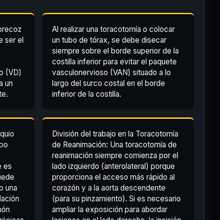
precoz
Al realizar una toracotomía o colocar
 ser el
un tubo de tórax, se debe disecar
siempre sobre el borde superior de la
costilla inferior para evitar el paquete
ho (VD)
vasculonervioso (VAN) situado a lo
a un
largo del surco costal en el borde
te.
inferior de la costilla.
nquio
División del trabajo en la Toracotomía
ubo
de Reanimación: Una toracotomía de
reanimación siempre comienza por el
e es
lado izquierdo (anterolateral) porque
uede
proporciona el acceso más rápido al
o una
corazón y a la aorta descendente
lación
(para su pinzamiento). Si es necesario
món
ampliar la exposición para abordar