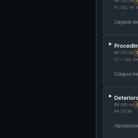
00:15:56
FC 120, PA 
Llegada de
Procedim
00:17:50
FC > 120, PA
Colapso he
Deterioro
00:19:44
PA 72/38