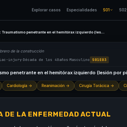
Explorar casos
Especialidades
S01
S02
Hank: Traumatismo penetrante en el hemitórax izquierdo (lesión por pistola de clavos).
brero de la construcción
·
·
iac-injury
Década de los 40
años
Masculino
S01E03
mo penetrante en el hemitórax izquierdo (lesión por pi
Cardiología ->
Reanimación ->
Cirugía Torácica ->
C
A DE LA ENFERMEDAD ACTUAL