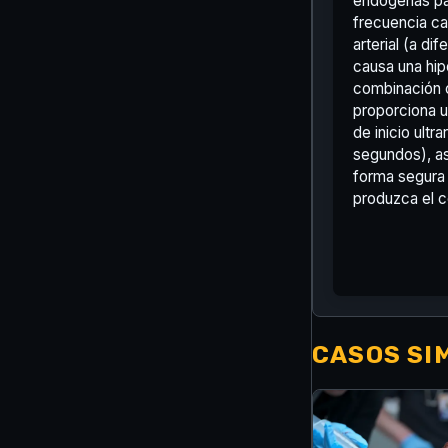
endógenas pa
frecuencia ca
arterial (a di
causa una hip
combinación c
proporciona 
de inicio ultr
segundos), as
forma segura 
produzca el c
CASOS SIM