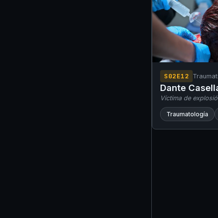
S02E12
Traumat
explosió
Dante Casell
un alma
Víctima de explosió
Traumatología