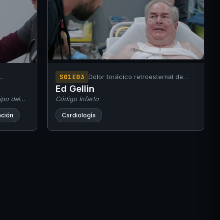
S01E03
Dolor torácico retroesternal de
intensidad 10/10, disnea y
Ed Gellin
diaforesis.
ipo del
Código Infarto
ción
Cardiología