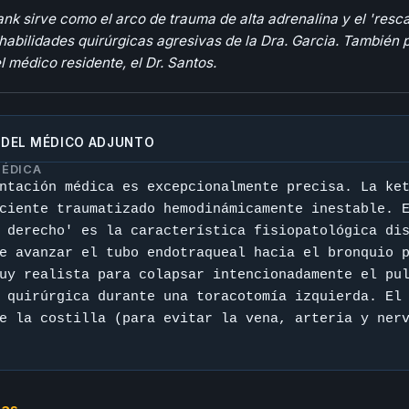
nk sirve como el arco de trauma de alta adrenalina y el 'resc
 habilidades quirúrgicas agresivas de la Dra. Garcia. Tambié
l médico residente, el Dr. Santos.
 DEL MÉDICO ADJUNTO
MÉDICA
ntación médica es excepcionalmente precisa. La ke
ciente traumatizado hemodinámicamente inestable. 
 derecho' es la característica fisiopatológica di
e avanzar el tubo endotraqueal hacia el bronquio 
uy realista para colapsar intencionadamente el pu
 quirúrgica durante una toracotomía izquierda. El
e la costilla (para evitar la vena, arteria y ner
cas