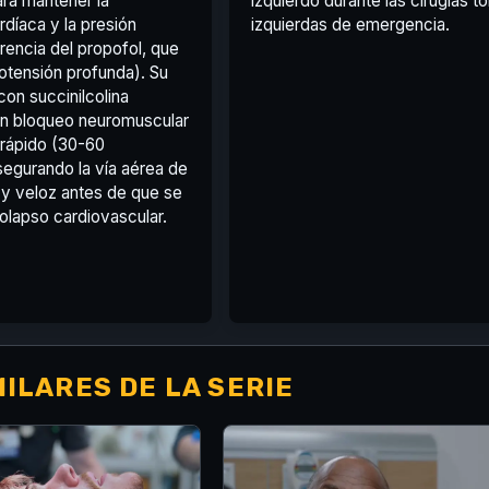
ra mantener la
izquierdo durante las cirugías t
rdíaca y la presión
izquierdas de emergencia.
ferencia del propofol, que
otensión profunda). Su
on succinilcolina
un bloqueo neuromuscular
arrápido (30-60
egurando la vía aérea de
y veloz antes de que se
olapso cardiovascular.
ILARES DE LA SERIE