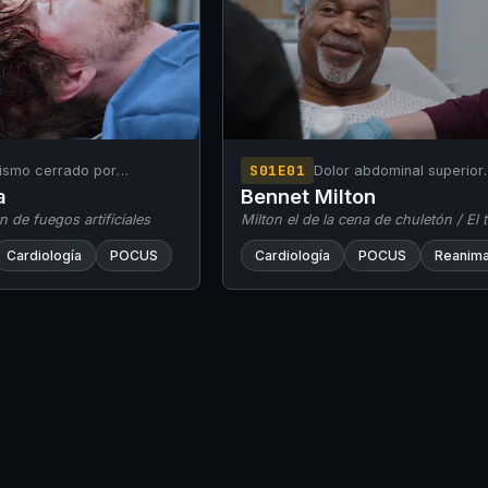
S01E01
ismo cerrado por
Dolor abdominal superior
n de fuegos artificiales en
(Epigastralgia)
a
Bennet Milton
cén.
n de fuegos artificiales
Milton el de la cena de chuletón / El t
cálculo biliar
Cardiología
POCUS
Cardiología
POCUS
Reanima