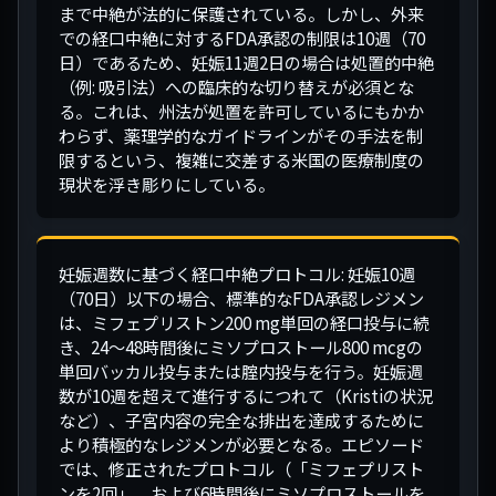
まで中絶が法的に保護されている。しかし、外来
での経口中絶に対するFDA承認の制限は10週（70
日）であるため、妊娠11週2日の場合は処置的中絶
（例: 吸引法）への臨床的な切り替えが必須とな
る。これは、州法が処置を許可しているにもかか
わらず、薬理学的なガイドラインがその手法を制
限するという、複雑に交差する米国の医療制度の
現状を浮き彫りにしている。
妊娠週数に基づく経口中絶プロトコル: 妊娠10週
（70日）以下の場合、標準的なFDA承認レジメン
は、ミフェプリストン200 mg単回の経口投与に続
き、24〜48時間後にミソプロストール800 mcgの
単回バッカル投与または腟内投与を行う。妊娠週
数が10週を超えて進行するにつれて（Kristiの状況
など）、子宮内容の完全な排出を達成するために
より積極的なレジメンが必要となる。エピソード
では、修正されたプロトコル（「ミフェプリスト
ンを2回」、および6時間後にミソプロストールを