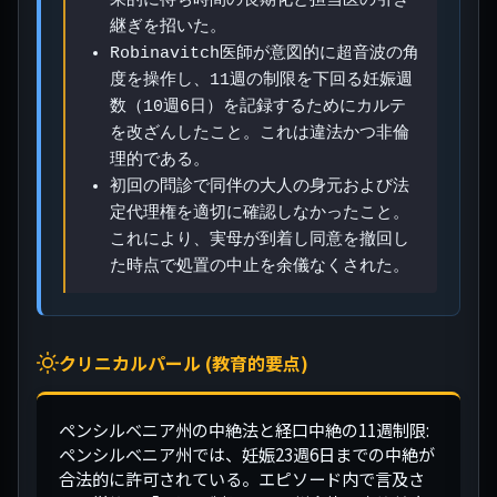
果的に待ち時間の長期化と担当医の引き
継ぎを招いた。
Robinavitch医師が意図的に超音波の角
度を操作し、11週の制限を下回る妊娠週
数（10週6日）を記録するためにカルテ
を改ざんしたこと。これは違法かつ非倫
理的である。
初回の問診で同伴の大人の身元および法
定代理権を適切に確認しなかったこと。
これにより、実母が到着し同意を撤回し
た時点で処置の中止を余儀なくされた。
クリニカルパール (教育的要点)
ペンシルベニア州の中絶法と経口中絶の11週制限:
ペンシルベニア州では、妊娠23週6日までの中絶が
合法的に許可されている。エピソード内で言及さ