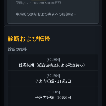
記録なし
Heather Collins医師
中絶薬の調剤および患者への服薬指導。
診断および転帰
診断の推移
[
S01E04
]
妊娠初期（超音波検査による確定待ち）
[
S01E04
]
子宮内妊娠 - 11週2日
[
S01E05
]
子宮内妊娠 - 10週6日