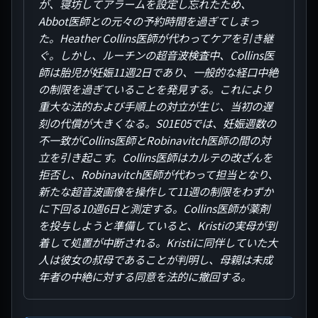
が、寝坊してアラームを設定し忘れたため、
Abbot医師との元々の予約時間を過ぎてしまっ
た。Heather Collins医師が代わってケアを引き継
ぐ。しかし、ルーチンの超音波検査中、Collins医
師は胎児が妊娠11週2日であり、一般的な経口中絶
の制限を過ぎていることを発見する。これにより
重大な法的および手順上の対立が生じ、当初の遅
刻の代償が大きくなる。S01E05では、妊娠週数の
不一致がCollins医師とRobinavitch医師の間の対
立を引き起こす。Collins医師はカルテの改ざんを
拒否し、Robinavitch医師が代わって担当となり、
新たな超音波画像を操作して11週の制限をわずか
に下回る10週6日と測定する。Collins医師が薬剤
を投与しようと準備していると、Kristiの実母が到
着して処置が中断される。Kristiに同伴していた大
人は彼女の叔母であることが判明し、母親は未成
年者の中絶に対する同意を法的に撤回する。