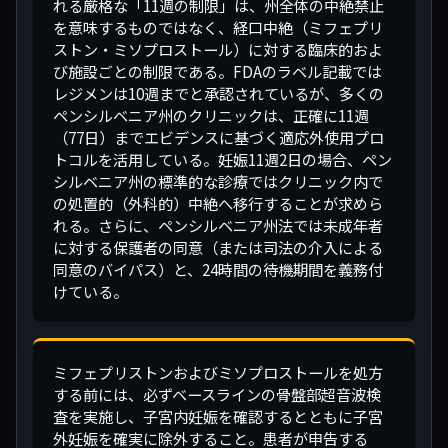
れる厳格な「11週の制限」は、州全体の中絶禁止
を意味するものではなく、経口中絶（ミフェプリ
ストン・ミソプロストール）に対する臨床的およ
び施設ごとの制限である。FDAのラベル記載では
レジメンは10週までと承認されているが、多くの
ペンシルベニア州のクリニックは、正確に11週
（77日）までエビデンスに基づく適応外使用プロ
トコルを活用している。妊娠11週2日の場合、ペン
シルベニア州の標準的な診療ではクリニック内で
の処置的（外科的）中絶へ移行することが求めら
れる。さらに、ペンシルベニア州法では未成年者
に対する保護者の同意（または司法の介入による
同意のバイパス）と、24時間の待機期間を義務付
けている。
ミフェプリストンおよびミソプロストールを処方
する前には、必ずベースラインの骨盤部超音波検
査を実施し、子宮内妊娠を確認するとともに子宮
外妊娠を確実に除外すること。患者が申告する