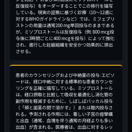
反復投与）をオーダーすることでこの移行を描写
している。現実の証拠に基づく診療（10〜12週に
対するWHOガイドラインなど）では、ミフェプリ
ストンの用量は通常200 mg単回投与のままである
が、ミソプロストールは反復投与（例: 800 mcg投
与後に3時間ごとに400 mcgを投与）によって強化
され、進行した妊娠組織を安全かつ効果的に排出
させる。
患者のカウンセリングおよび中絶薬の投与: エピソ
ードは、経口中絶に対する標準的な患者カウンセ
リングを正確に描写している。ミソプロストール
は、経口摂取と比較して吸収を最適化し消化管の
副作用を軽減するために、しばしばバッカル投与
（「頬と歯茎の間で溶かす」）または腟内投与さ
れる。予測される作用には、著しい子宮の痙攣痛
と出血（通常、血塊を伴う通常の月経よりも多い
出血）が含まれる。医療者は、出血に対するレッ