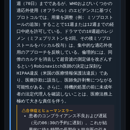
週（70日）までであるが、WHOおよびいくつかの
適応外使用（オフラベル）のエビデンスに基づく
プロトコルでは、用量を調整（例: ミソプロスト
ールの追加）することで11週または12週までの経
口中絶を許可している。ドラマでの10週超のレジ
メン（ミフェプリストンを2回、その後ミソプロ
ストールをバッカル投与）は、集中的な適応外使
用のアプローチを反映している。倫理的には、同
僚のカルテを消去して超音波の測定値を改ざんす
るというRobinavitch医師の決定は深刻な
HIPAA違反（米国の医療情報保護法違反）であ
り、医療詐欺に該当し、医師免許剥奪につながる
可能性がある。さらに、待機的処置の前に未成年
者の法定代理人を確認しないことは、医療法務上
極めて大きな責任を伴う。
合併症とヒューマンエラー
患者のコンプライアンス不良および遅延
（元の06:30の予約に遅刻）。これが結