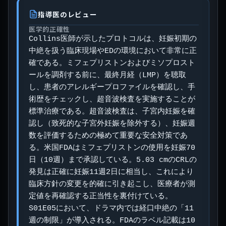
指導医のレビュー
医学的正確性
Collins医師が示したプロトコルは、妊娠初期の
中絶を扱う臨床現場やEDの環境において非常に正
確である。ミフェプリストンおよびミソプロスト
ールを調剤する前に、最終月経（LMP）を聴取
し、患者のアレルギープロファイルを確認し、手
術歴をチェックし、超音波検査を実施することが
標準治療である。超音波検査は、子宮内妊娠を確
認し（致死的な子宮外妊娠を除外する）、妊娠週
数を評価するための極めて重要な安全対策であ
る。米国FDAはミフェプリストンの使用を妊娠70
日（10週）まで承認している。5.03 cmのCRLの
発見は正確に妊娠11週2日に相当し、これにより
臨床方針の変更を的確に引き起こし、医療者が測
定値を再確認する正当性を裏付けている。
S01E05において、ドラマ内では経口中絶の「11
週の制限」が導入される。FDAのラベル記載は10