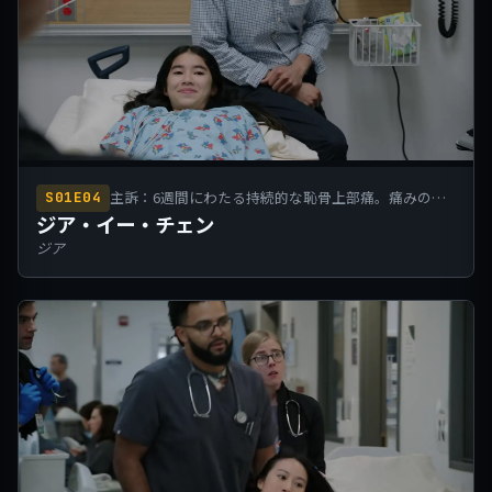
主訴：6週間にわたる持続的な恥骨上部痛。痛みの程
S01E04
度は増悪傾向にある。
ジア・イー・チェン
ジア