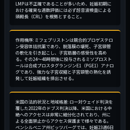
LMPは不正確であることが多いため、妊娠初期に
おける確実な週数評価には必ず超音波検査による
頭殿長（CRL）を根拠とすること。
作用機序: ミフェプリストンは競合的プロゲステロ
ン受容体拮抗薬であり、脱落膜の壊死、子宮頸管
の軟化を引き起こし、子宮筋層の感受性を高め
る。その24〜48時間後に投与されるミソプロスト
ールは合成プロスタグランジンE1（PGE1）アナロ
グであり、強力な子宮収縮と子宮頸管の熟化を誘
発して妊娠組織を排出させる。
米国の法的状況と地域格差: ロー対ウェイド判決を
覆した2022年のドブス判決以降、米国における中
絶へのアクセスは非常に細分化されており、州に
よる全面禁止からアクセス保護まで様々である。
ペンシルベニア州ピッツバーグでは、妊娠23週6日