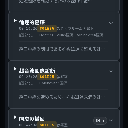
妊娠週数を確認するための経口中絶前のルーチンの超音波検査。
倫理的葛藤
00:10:26
S
01
E
05
スタッフルーム / 廊下
記録なし
Heather Collins医師, Robinavitch医師
経口中絶の制限である妊娠11週を超える妊娠週数が判明したこと。
超音波画像診断
00:26:26
S
01
E
05
診察室
記録なし
Robinavitch医師
経口中絶を進めるため、妊娠11週未満の妊娠週数を記録する必要性。
同意の撤回
+
1
00:44:03
S
01
E
05
診察室