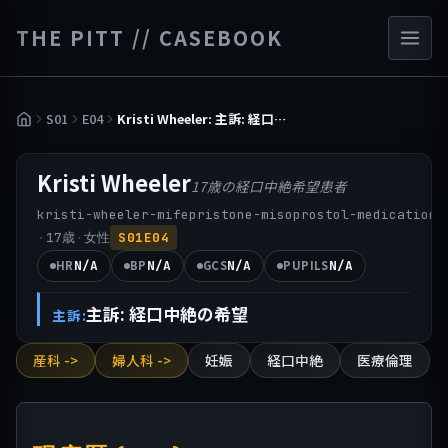
THE PITT // CASEBOOK
S01
E04
Kristi Wheeler: 主訴: 経口中絶の希望
Kristi Wheeler
17歳の経口中絶希望患者
kristi-wheeler-mifepristone-misoprostol-medication-
·
·
17
歳
女性
S01E04
N/A
N/A
N/A
N/A
HR
BP
GCS
PUPILS
主訴: 経口中絶の希望
主訴:
産科 ->
婦人科 ->
妊娠
経口中絶
医療倫理