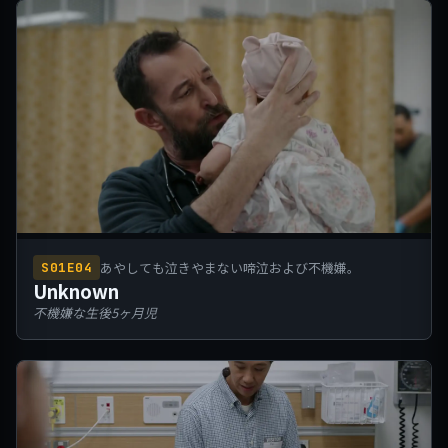
あやしても泣きやまない啼泣および不機嫌。
S01E04
Unknown
不機嫌な生後5ヶ月児