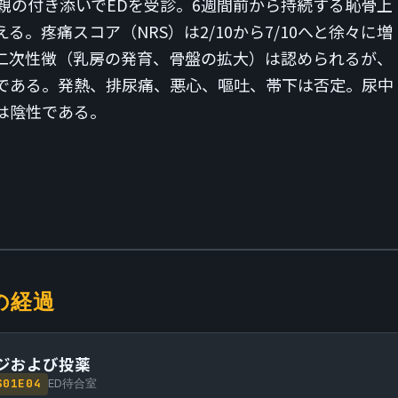
父親の付き添いでEDを受診。6週間前から持続する恥骨上
る。疼痛スコア（NRS）は2/10から7/10へと徐々に増
二次性徴（乳房の発育、骨盤の拡大）は認められるが、
である。発熱、排尿痛、悪心、嘔吐、帯下は否定。尿中
は陰性である。
の経過
ジおよび投薬
S
01
E
04
ED待合室