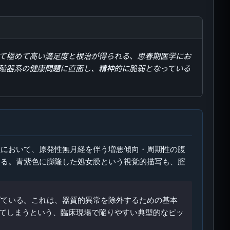
て極めて高い満足度と根治が得られる、思春期医学にお
殖器系の健康問題に直面し、精神的に脆弱となっている
性において、原発性無月経を伴う増悪傾向・周期性の腹
ある。青紫色に膨隆した処女膜という視覚的描写も、腟
挙げている。これは、器質的異常を除外するための基本
してしまうという、臨床現場で陥りやすい典型的なピッ