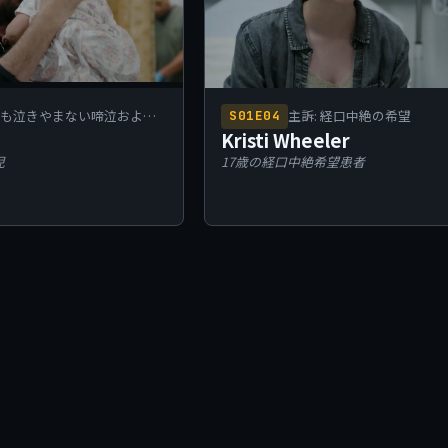
ても泣きやまない啼泣および
主訴: 経口中絶の希望
S01E04
。
Kristi Wheeler
児
17歳の経口中絶希望患者