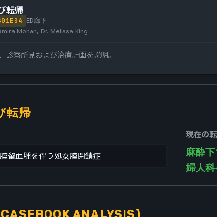
び転帰
S
01
E
04
ED廊下
amira Mohan, Dr. Melissa King
、診察所見および治療計画を説明。
び転帰
現在の転
麻酔下
腟留血腫を伴う処女膜閉鎖症
婦人科
CASEBOOK ANALYSIS)