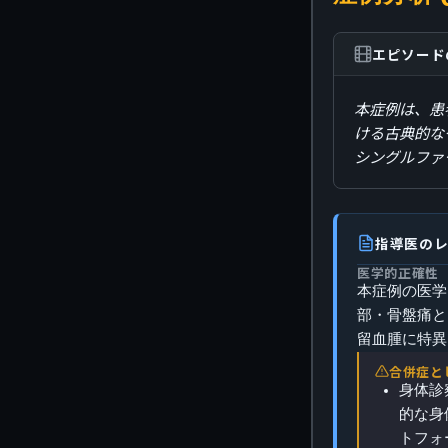
エピソード
本症例は、患
ける古典的な
シングルファ
指導医の
医学的正確性
本症例の医学
部・骨盤痛と
留血腫に特異
合併症と
身体診
的な身
トフォ