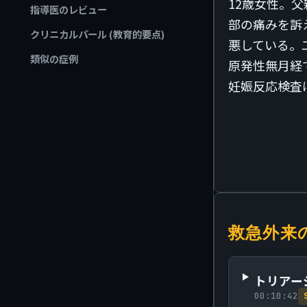
12歳女性。
指導医のレビュー
部の痛みを訴え
クリニカルパール (教育的要点)
悪している。
類似の症例
原発性無月経
妊娠反応検査
救急外来
トリアー
00:10:42