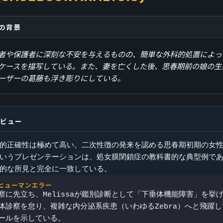
の背景
者や保護者に深刻な不安を与えるものの、簡単な外科的処置によっ
ケースを描写している。また、妻を亡くした後、思春期前の娘の生
ーザーの葛藤も浮き彫りにしている。
レビュー
的正確性は極めて高い。二次性徴の発来を認める思春期初期の女
いうプレゼンテーションは、処女膜閉鎖症の教科書的な典型例で
的な所見と完全に一致している。
ヒューマンエラー
察に先立ち、Melissaが鑑別診断として「下垂体機能障害」を
体診察を怠り、複雑な内分泌系疾患（いわゆるZebra）へと飛躍
ールを示している。