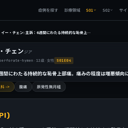
症例を探す
診療領域
S01
S02
サイ
ジア・イー・チェン: 主訴：6週間にわたる持続的な恥骨上部痛。痛みの程度は増悪傾向にある。
・チェン
ジア
·
·
perforate-hymen
12
歳
女性
S01E04
6週間にわたる持続的な恥骨上部痛。痛みの程度は増悪傾向
科 ->
腹痛
原発性無月経
PI)