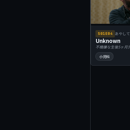
あやし
S01E04
不機嫌
Unknown
不機嫌な生後5ヶ月
小児科