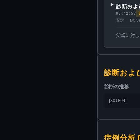
診断およ
00:42:57
安定
Dr. S
父親に対し
診断およ
診断の推移
[
S01E04
]
症例分析 (