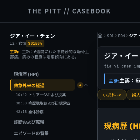
THE PITT // CASEBOOK
ジア・イー・チェン
S01
E04
12 · 女性
S01E04
主訴:
主訴：6週間にわたる持続的な恥骨上
ジア・イー
部痛。痛みの程度は増悪傾向にある。
jia-yi-chen-im
現病歴 (HPI)
主訴：
主訴:
救急外来の経過
4
小児科 ->
婦人
トリアージおよび投薬
10:42
病歴聴取および初期評価
38:53
身体診察
42:18
診断および転帰
42:57
診断および転帰
現病歴 (H
エピソードの背景