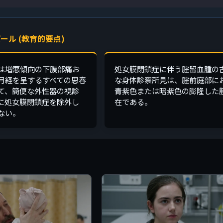
ール (教育的要点)
は増悪傾向の下腹部痛お
処女膜閉鎖症に伴う腟留血腫の
月経を呈するすべての思春
な身体診察所見は、腟前庭部に
て、簡便な外性器の視診
青紫色または暗紫色の膨隆した
に処女膜閉鎖症を除外し
在である。
ない。