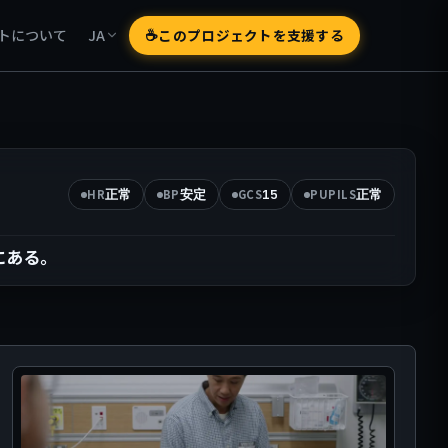
☕
このプロジェクトを支援する
トについて
JA
正常
安定
15
正常
HR
BP
GCS
PUPILS
にある。