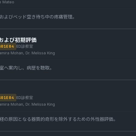
e Mateo
およびベッド空き待ち中の疼痛管理。
および初期評価
S
01
E
04
ED診察室
amira Mohan, Dr. Melissa King
室へ案内し、病歴を聴取。
S
01
E
04
ED診察室
amira Mohan, Dr. Melissa King
経の原因となる器質的奇形を除外するための外性器評価。