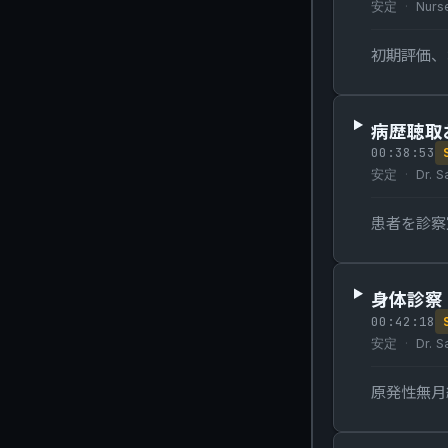
安定
Nurs
初期評価、
病歴聴取
00:38:53
安定
Dr. S
患者を診察
身体診察
00:42:18
安定
Dr. S
原発性無月