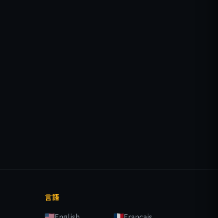
言語
English
Français