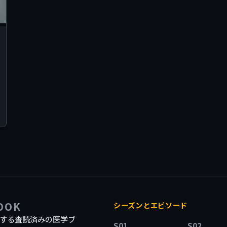
BOOK
シーズンとエピソード
記録する査読済みの医学ブ
S01
S02