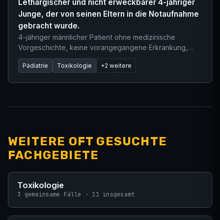
Lethargischer und nicht erweckbarer 4-jähriger
Junge, der von seinen Eltern in die Notaufnahme
gebracht wurde.
4-jähriger männlicher Patient ohne medizinische
Vorgeschichte, keine vorangegangene Erkrankung,
kein Fieber und kein Erbrechen. Wurde in die ZNA
Pädiatrie
Toxikologie
+2 weitere
gebracht, weil seine Eltern ihn morgens nicht
aufwecken konnten. Normalerweise ein sehr aktives
Kind. Kein offensichtlicher Zugang zu
weggeschlossenen Medikamenten, kein bekanntes
Trauma und keine erkrankten Kontaktpersonen im
Kindergarten.
WEITERE OFT GESUCHTE
FACHGEBIETE
Toxikologie
3 gemeinsame Fälle · 11 insgesamt