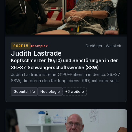
S02E15
Dreißiger · Weiblich
Komplex
Judith Lastrade
Kopfschmerzen (10/10) und Sehstörungen in der
36.-37. Schwangerschaftswoche (SSW)
Judith Lastrade ist eine G1P0-Patientin in der ca. 36.-37.
SSW, die durch den Rettungsdienst (RD) mit einer seit
zwei Tagen bestehenden Verschlechterung von
Geburtshilfe
Neurologie
+6 weitere
Kopfschmerzen vorgestellt wird. Die Kopfschmerzen
werden aktuell mit 10/10 bewertet und gehen mit
Sehstörungen und ausgeprägten, eindrückbaren
Ödemen einher. Die Patientin hat eine „unbegleitete
Schwangerschaft“ (Wild Pregnancy) ohne jegliche
pränatale Vorsorge durchlebt und plante eine
„Alleingeburt“ ohne medizinische Intervention. Die