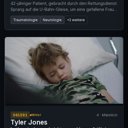
42-jähriger Patient, gebracht durch den Rettungsdienst.
Sprang auf die U-Bahn-Gleise, um eine gefallene Frau
zu retten. Nachdem er sie erfolgreich von den Gleisen
Traumatologie
Neurologie
+2 weitere
gezogen hatte, rutschte er beim Klettern auf den
Bahnsteig aus, fiel rückwärts und schlug mit dem Kopf
auf. Der Rettungsdienst stellte Schnappatmung fest.
Eine Intubation vor Ort war nicht möglich, weshalb vor
dem Transport eine Larynxmaske (LMA) platziert wurde.
S01E01
4 · Männlich
Mittel
Tyler Jones