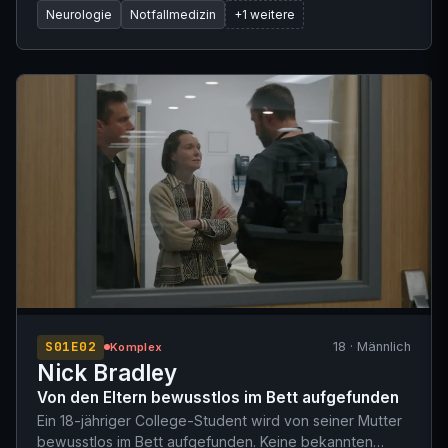
Neurologie
Notfallmedizin
+1 weitere
gestürzt war. Die anfängliche neurologische
Untersuchung und die Vitalparameter wurden als
unauffällig beschrieben, jedoch entwickelte er
anschließend im Wartezimmerstuhl einen anhaltenden
generalisierten tonisch-klonischen Krampfanfall. Die
Gesamtdauer des Anfalls überschritt 4-5 Minuten,
womit die Kriterien eines Status epilepticus erfüllt sind.
S01E02
18 · Männlich
Komplex
Nick Bradley
Von den Eltern bewusstlos im Bett aufgefunden
Ein 18-jähriger College-Student wird von seiner Mutter
bewusstlos im Bett aufgefunden. Keine bekannten