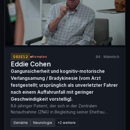
Symptomatik war komplett refraktär auf die präklinische
Fentanyl-Gabe.
S02E12
84 · Männlich
Komplex
Eddie Cohen
Gangunsicherheit und kognitiv-motorische
Verlangsamung / Bradykinesie (vom Arzt
festgestellt; ursprünglich als unverletzter Fahrer
nach einem Auffahrunfall mit geringer
Geschwindigkeit vorstellig).
84-jähriger Patient, der sich in der Zentralen
Notaufnahme (ZNA) in Begleitung seiner Ehefrau
vorstellt, die er beim langsamen Rückwärtsfahren
Geriatrie
Neurologie
+2 weitere
versehentlich angefahren hat. Der Patient verneint