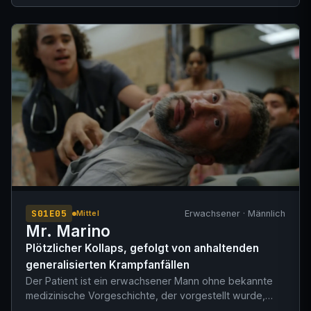
zunächst jegliche Verletzungen oder Beschwerden. Die
behandelnde Notaufnahmeärztin bemerkt jedoch ein
ataktisches Gangbild, verlangsamte Bewegungsabläufe
und Gleichgewichtsstörungen. Die Tochter des
Patienten berichtet von einer kürzlich aufgetretenen
Verschlechterung der Mobilität bei beiden Elternteilen
und erwähnt, dass der Patient von einem komplexen
Ärzteteam ('einem ganzen Team von Fachärzten')
betreut wird.
S01E05
Erwachsener · Männlich
Mittel
Mr. Marino
Plötzlicher Kollaps, gefolgt von anhaltenden
generalisierten Krampfanfällen
Der Patient ist ein erwachsener Mann ohne bekannte
medizinische Vorgeschichte, der vorgestellt wurde,
nachdem er plötzlich und ohne Vorwarnung zu Boden