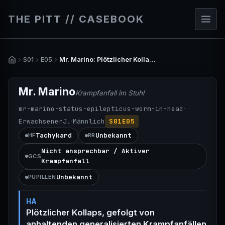
THE PITT // CASEBOOK
S01
E05
Mr. Marino: Plötzlicher Kollaps, gefolgt von anhaltenden generalisierten Krampfanfällen
Mr. Marino
Krampfanfall im Stuhl
·
mr-marino-status-epilepticus-worm-in-head
·
Erwachsener
J.
Männlich
S01E05
Tachykard
Unbekannt
HF
RR
Nicht ansprechbar / Aktiver
GCS
Krampfanfall
Unbekannt
PUPILLEN
HA
Plötzlicher Kollaps, gefolgt von
anhaltenden generalisierten Krampfanfällen