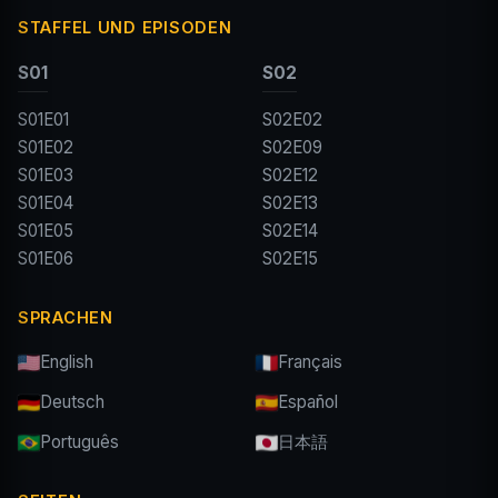
STAFFEL UND EPISODEN
S01
S02
S01E01
S02E02
S01E02
S02E09
S01E03
S02E12
S01E04
S02E13
S01E05
S02E14
S01E06
S02E15
SPRACHEN
English
Français
Deutsch
Español
Português
日本語