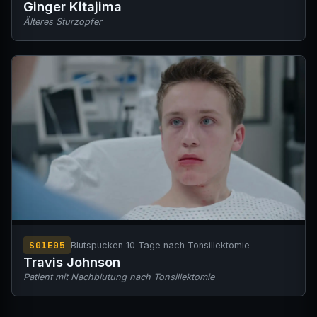
und Schürfwunden.
Ginger Kitajima
Älteres Sturzopfer
S01E05
Blutspucken 10 Tage nach Tonsillektomie
Travis Johnson
Patient mit Nachblutung nach Tonsillektomie