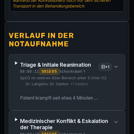
während der Konvulsionen) noch vor dem sicheren
Transport in den Behandlungsbereich.
VERLAUF IN DER
NOTAUFNAHME
Triage & Initiale Reanimation
+
1
00:00:11
S
01
E
05
Schockraum 1
SpO2 im unteren 90er-Bereich unter 5 l/min O2
Dr. Langdon, Dr. Santos
+
1
weitere
Patient krampft seit etwa 4 Minuten aktiv.
Medizinischer Konflikt & Eskalation
der Therapie