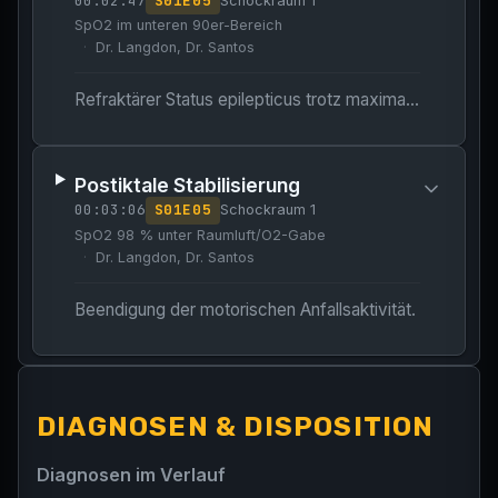
00:02:47
S
01
E
05
Schockraum 1
SpO2 im unteren 90er-Bereich
Dr. Langdon, Dr. Santos
Refraktärer Status epilepticus trotz maximaler Standarddosierung von Lorazepam.
Postiktale Stabilisierung
00:03:06
S
01
E
05
Schockraum 1
SpO2 98 % unter Raumluft/O2-Gabe
Dr. Langdon, Dr. Santos
Beendigung der motorischen Anfallsaktivität.
DIAGNOSEN & DISPOSITION
Diagnosen im Verlauf