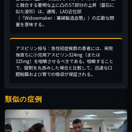
と融合する著明な上に凸のST部分の上昇（墓石に
似た波形）は、通常、LAD近位部
（「Widowmaker：寡婦製造血管」）の広範な閉
塞を意味する。
アスピリン投与：急性冠症候群の患者には、来院
後直ちに小児用アスピリン324mg（または
325mg）を咀嚼させるべきである。咀嚼すること
で、錠剤を丸呑みした場合と比較して、迅速な口
腔粘膜および胃での吸収が保証される。
類似の症例