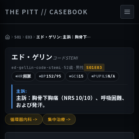
THE PITT // CASEBOOK
S01
E03
エド・ゲリン: 主訴：胸骨下胸痛（NRS 10/10）、呼吸困難、および発汗。
エド・ゲリン
コードSTEMI
·
·
ed-gellin-code-stemi
52
歳
男性
S01E03
頻脈
152/95
15
N/A
HR
BP
GCS
PUPILS
主訴:
主訴：胸骨下胸痛（NRS 10/10）、呼吸困難、
および発汗。
循環器内科 ->
集中治療 ->