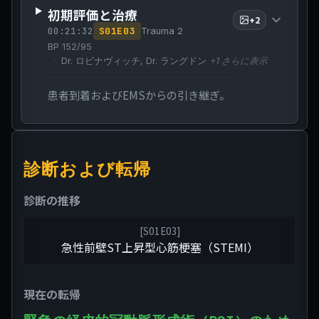
初期評価と治療
+
2
00:21:32
S
01
E
03
Trauma 2
BP 152/95
Dr. ロビナヴィッチ, Dr. ラングドン
+
1
さらに表示
患者到着およびEMSからの引き継ぎ。
診断および転帰
診断の推移
[
S01E03
]
急性前壁ST上昇型心筋梗塞（STEMI）
現在の転帰