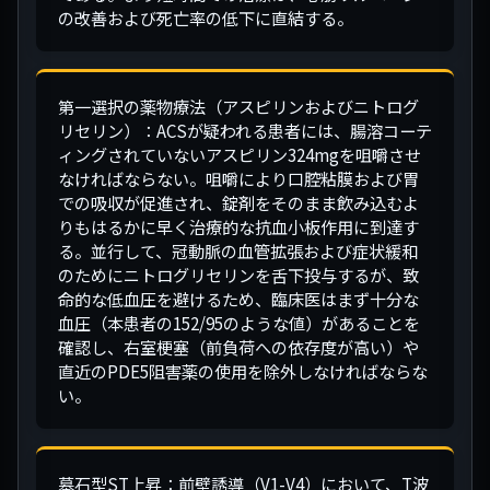
の改善および死亡率の低下に直結する。
第一選択の薬物療法（アスピリンおよびニトログ
リセリン）：ACSが疑われる患者には、腸溶コーテ
ィングされていないアスピリン324mgを咀嚼させ
なければならない。咀嚼により口腔粘膜および胃
での吸収が促進され、錠剤をそのまま飲み込むよ
りもはるかに早く治療的な抗血小板作用に到達す
る。並行して、冠動脈の血管拡張および症状緩和
のためにニトログリセリンを舌下投与するが、致
命的な低血圧を避けるため、臨床医はまず十分な
血圧（本患者の152/95のような値）があることを
確認し、右室梗塞（前負荷への依存度が高い）や
直近のPDE5阻害薬の使用を除外しなければならな
い。
墓石型ST上昇：前壁誘導（V1-V4）において、T波