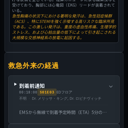
受けており、胸部には心電図（EKG）リードが装着されて
いる。
急性胸痛の状況下における著明な発汗は、急性冠症候群
（ACS）、特にSTEMIを強く示唆する高リスクな臨床所見
である。この激しい発汗は、重度の虚血性疼痛、生理学的
ストレス、および心拍出量の低下によって引き起こされる
大規模な交感神経系の放電に起因する。
救急外来の経過
到着前通知
00:18:00
S
01
E
03
EDフロア
不明
Dr. メリッサ・キング, Dr. ロビナヴィッチ
EMSから無線で到着予定時間（ETA）5分のコードSTEMIの連絡が入る。