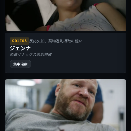
反応欠如、薬物過剰摂取の疑い
S01E03
ジェンナ
偽造ザナックス過剰摂取
集中治療