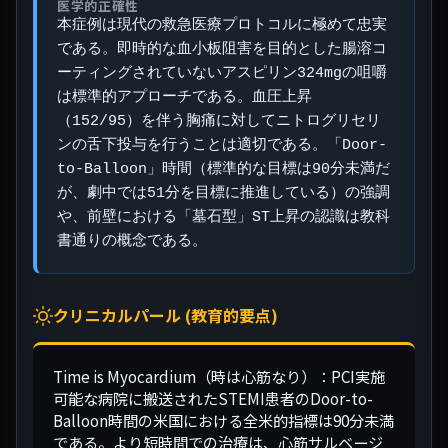
医学的正確性
本症例は現代の救急医療プロトコルに極めて忠実
である。即時的な血小板阻害を目的とした腸溶コ
ーティングされていないアスピリン324mgの咀嚼
は標準的アプローチである。血圧上昇
（152/95）を伴う胸痛に対してニトログリセリ
ンの舌下投与を行うことは適切である。「Door-
to-Balloon」時間（標準的な目標は90分未満だ
が、劇中では51分を目標に推進している）の強調
や、前壁における「墓石型」ST上昇の認識は教科
書通りの概念である。
クリニカルパール (教育的要点)
Time is Myocardium（時は心筋なり）：PCI実施
可能な病院に搬送されたSTEMI患者のDoor-to-
Balloon時間の米国における全米的指標は90分未満
である。より短時間での治療は、心筋サルベージ