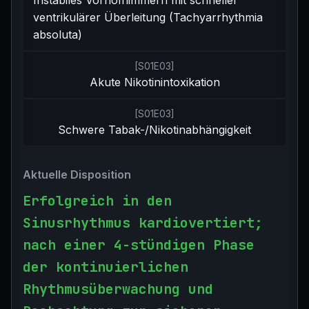
Instabiles Vorhofflimmern mit schneller
ventrikulärer Überleitung (Tachyarrhythmia
absoluta)
[
S01E03
]
Akute Nikotinintoxikation
[
S01E03
]
Schwere Tabak-/Nikotinabhängigkeit
Aktuelle Disposition
Erfolgreich in den
Sinusrhythmus kardiovertiert;
nach einer 4-stündigen Phase
der kontinuierlichen
Rhythmusüberwachung und