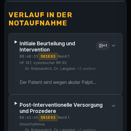
VERLAUF IN DER
NOTAUFNAHME
Initiale Beurteilung und
+
1
Intervention
00:40:33
S
01
E
03
Nord 1
HF 147, systolischer RR 90
Dr. Robinavitch, Dr. Langdon
+
2
weitere
Der Patient wird wegen akuter Palpitationen evaluiert und es wird ein hämodynamisch instabiles (hypotensives) Vorhofflimmern diagnostiziert.
Post-Interventionelle Versorgung
und Prozedere
00:41:45
S
01
E
03
Nord 1
Sinusrhythmus
Dr. Robinavitch, Dr. Langdon
+
2
weitere