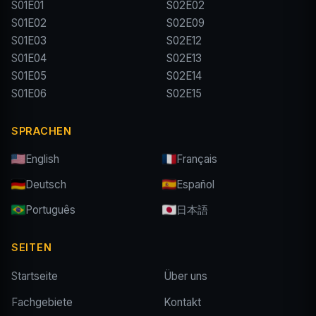
S01E01
S02E02
S01E02
S02E09
S01E03
S02E12
S01E04
S02E13
S01E05
S02E14
S01E06
S02E15
SPRACHEN
English
Français
Deutsch
Español
Português
日本語
SEITEN
Startseite
Über uns
Fachgebiete
Kontakt