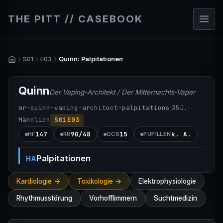
THE PITT // CASEBOOK
S01
E03
Quinn: Palpitationen
Quinn
Der Vaping-Architekt / Der Mitternachts-Vaper
·
·
mr-quinn-vaping-architect-palpitations
35
J.
Männlich
S01E03
147
90/48
15
k. A.
HF
RR
GCS
PUPILLEN
Palpitationen
HA
Kardiologie ->
Toxikologie ->
Elektrophysiologie
Rhythmusstörung
Vorhofflimmern
Suchtmedizin