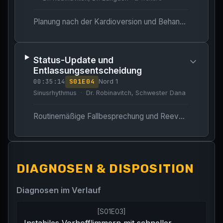
Planung nach der Kardioversion und Behandlung des zugrundeliegenden Auslösers (Nikotintoxizität).
Status-Update und
Entlassungsentscheidung
00:35:14
S
01
E
04
Nord 1
Sinusrhythmus
Dr. Robinavitch, Schwester Dana
Routinemäßige Fallbesprechung und Reevaluation des Patienten nach Kardioversion.
DIAGNOSEN & DISPOSITION
Diagnosen im Verlauf
[
S01E03
]