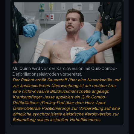
Mr. Quinn wird vor der Kardioversion mit Quik-Combo-
Defibrillationselektroden vorbereitet.
Der Patient erhält Sauerstoff über eine Nasenkanüle und
zur kontinuierlichen Überwachung ist am rechten Arm
eine nicht-invasive Blutdruckmanschette angelegt.
Krankenpfleger Jesse appliziert ein Quik-Combo-
Defibrillations-/Pacing-Pad über dem Herz-Apex
(anterolaterale Positionierung) zur Vorbereitung auf eine
dringliche synchronisierte elektrische Kardioversion zur
Behandlung seines instabilen Vorhofflimmerns.