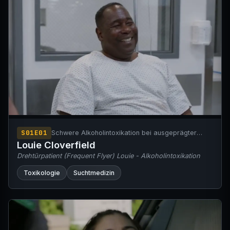
S01E01
Schwere Alkoholintoxikation bei ausgeprägter
Toleranz
Louie Cloverfield
Drehtürpatient (Frequent Flyer) Louie - Alkoholintoxikation
Toxikologie
Suchtmedizin