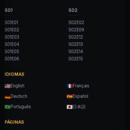
S01
S02
S01E01
S02E02
S01E02
S02E09
S01E03
S02E12
S01E04
S02E13
S01E05
S02E14
S01E06
S02E15
IDIOMAS
English
Français
Deutsch
Español
Português
日本語
PÁGINAS