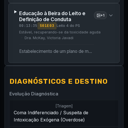
Educação à Beira do Leito e
+
1
Definição de Conduta
00:13:35
S
01
E
03
Leito 4 do PS
Estável, recuperando-se da toxicidade aguda
Dra. McKay, Victoria Javadi
Estabelecimento de um plano de monitoramento e educação da paciente sobre os perigos de comprimidos comprados na rua.
DIAGNÓSTICOS E DESTINO
Evolução Diagnóstica
[
Triagem
]
Coma Indiferenciado / Suspeita de
Intoxicação Exógena (Overdose)