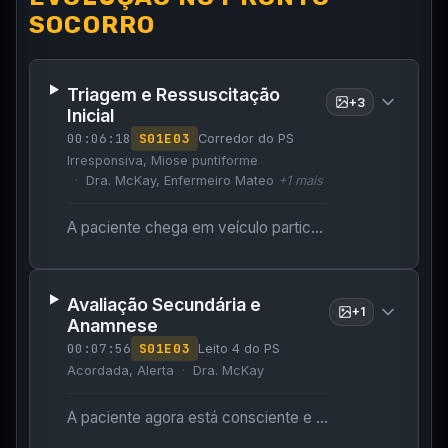
SOCORRO
Triagem e Ressuscitação
+
3
Inicial
00:06:18
S
01
E
03
Corredor do PS
Irresponsiva, Miose puntiforme
Dra. McKay, Enfermeiro Mateo
+
1
mais
A paciente chega em veículo particular, carregada/transportada em maca pela amiga, completamente irresponsiva. Mateo auxilia com a maca e os equipamentos.
Avaliação Secundária e
+
1
Anamnese
00:07:56
S
01
E
03
Leito 4 do PS
Acordada, Alerta
Dra. McKay
A paciente agora está consciente e orientada no ambiente hospitalar; os médicos precisam identificar a substância ingerida para antecipar a evolução clínica.