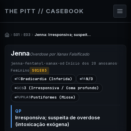
THE PITT // CASEBOOK
S01
E03
Jenna: Irresponsiva; suspeita de overdose (intoxicação exógena)
Jenna
Overdose por Xanax Falsificado
·
·
jenna-fentanyl-xanax-od
Início dos 20 anos
anos
Feminino
S01E03
Bradicardia (Inferida)
N/D
FC
PA
3 (Irresponsiva / Coma profundo)
GCS
Puntiformes (Miose)
PUPILAS
QP
Irresponsiva; suspeita de overdose
(intoxicação exógena)