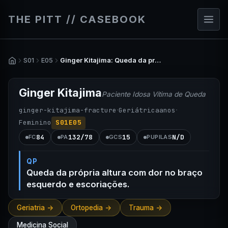
THE PITT // CASEBOOK
S01
E05
Ginger Kitajima: Queda da própria altura com dor no braço esquerdo e escoriações.
Ginger Kitajima
Paciente Idosa Vítima de Queda
·
·
ginger-kitajima-fracture
Geriátrica
anos
Feminino
S01E05
84
132/78
15
N/D
FC
PA
GCS
PUPILAS
QP
Queda da própria altura com dor no braço
esquerdo e escoriações.
Geriatria ->
Ortopedia ->
Trauma ->
Medicina Social