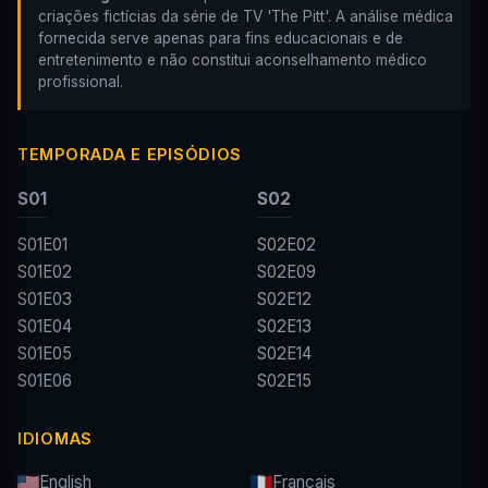
criações fictícias da série de TV 'The Pitt'. A análise médica
fornecida serve apenas para fins educacionais e de
entretenimento e não constitui aconselhamento médico
profissional.
TEMPORADA E EPISÓDIOS
S01
S02
S01E01
S02E02
S01E02
S02E09
S01E03
S02E12
S01E04
S02E13
S01E05
S02E14
S01E06
S02E15
IDIOMAS
English
Français