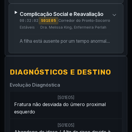
Complicação Social e Reavaliação
00:32:02
S
01
E
05
Corredor do Pronto-Socorro
Estáveis
Dra. Melissa King, Enfermeira Perlah
A filha está ausente por um tempo anormalmente longo após supostamente ter ido tirar o carro da área das ambulâncias.
DIAGNÓSTICOS E DESTINO
Evolução Diagnóstica
[
S01E05
]
Fratura não desviada do úmero proximal
esquerdo
[
S01E05
]
Abandono de idoso / Alta de risco devido à