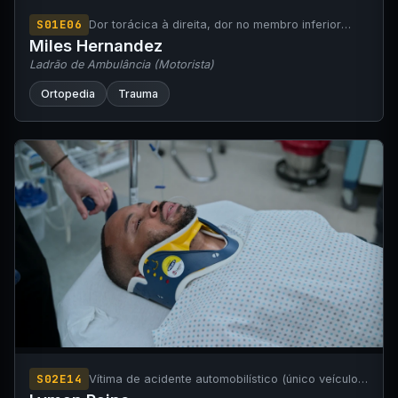
S01E06
Dor torácica à direita, dor no membro inferior
esquerdo e dispneia após acidente
Miles Hernandez
automobilístico (colisão de ambulância contra
Ladrão de Ambulância (Motorista)
uma árvore).
Ortopedia
Trauma
S02E14
Vítima de acidente automobilístico (único veículo)
com colisão frontal contra um poste de luz.