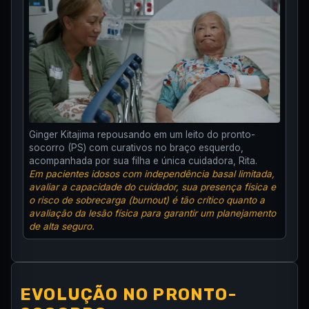
Ginger Kitajima repousando em um leito do pronto-
socorro (PS) com curativos no braço esquerdo,
acompanhada por sua filha e única cuidadora, Rita.
Em pacientes idosos com independência basal limitada,
avaliar a capacidade do cuidador, sua presença física e
o risco de sobrecarga (burnout) é tão crítico quanto a
avaliação da lesão física para garantir um planejamento
de alta seguro.
EVOLUÇÃO NO PRONTO-