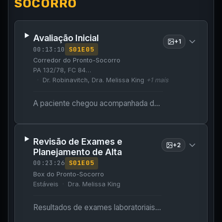
SOCORRO
Avaliação Inicial
+
1
00:13:10
S
01
E
05
Corredor do Pronto-Socorro
PA 132/78, FC 84…
Dr. Robinavitch, Dra. Melissa King
+
1
mais
A paciente chegou acompanhada da filha após uma queda no domicílio.
Revisão de Exames e
+
2
Planejamento de Alta
00:23:26
S
01
E
05
Box do Pronto-Socorro
Estáveis
Dra. Melissa King
Resultados de exames laboratoriais e de imagem disponíveis; a médica retorna para discutir o plano de tratamento.