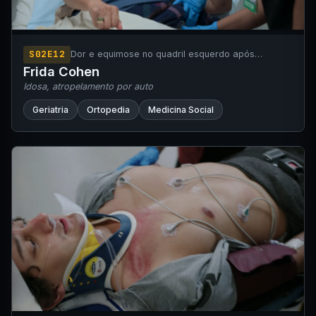
S02E12
Dor e equimose no quadril esquerdo após
atropelamento em baixa velocidade (mecanismo
Frida Cohen
equivalente a uma queda da própria altura).
Idosa, atropelamento por auto
Geriatria
Ortopedia
Medicina Social