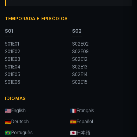
TEMPORADA E EPISÓDIOS
S01
S02
S01E01
S02E02
S01E02
S02E09
S01E03
S02E12
S01E04
S02E13
S01E05
S02E14
S01E06
S02E15
IDIOMAS
English
Français
Deutsch
Español
Português
日本語