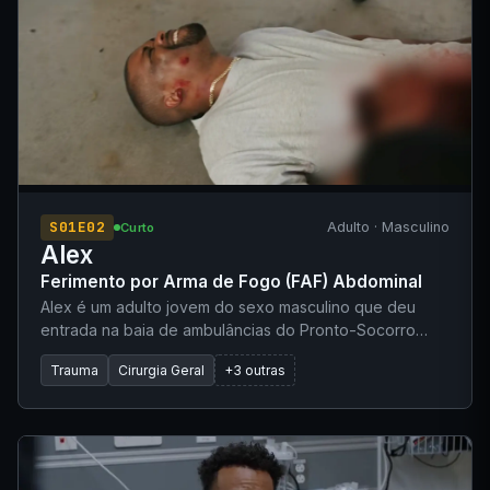
S01E02
Adulto · Masculino
Curto
Alex
Ferimento por Arma de Fogo (FAF) Abdominal
Alex é um adulto jovem do sexo masculino que deu
entrada na baia de ambulâncias do Pronto-Socorro
após ser 'deixado' por um veículo particular. Ele se
Trauma
Cirurgia Geral
+3 outras
queixa de dor abdominal intensa secundária a um
ferimento por arma de fogo (FAF). Não possui
medicamentos de uso contínuo conhecidos e nega
alergias.