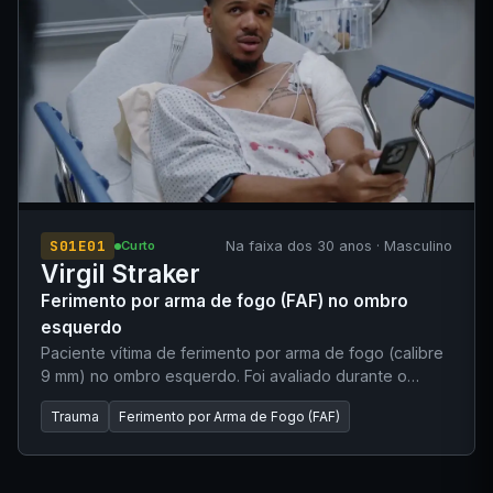
S01E01
Na faixa dos 30 anos · Masculino
Curto
Virgil Straker
Ferimento por arma de fogo (FAF) no ombro
esquerdo
Paciente vítima de ferimento por arma de fogo (calibre
9 mm) no ombro esquerdo. Foi avaliado durante o
período noturno. A angiotomografia (Angio-TC) foi
Trauma
Ferimento por Arma de Fogo (FAF)
negativa para lesão vascular. A equipe de Cirurgia
solicitou observação noturna, e o paciente encontra-se
aguardando vaga/retido na sala de observação do
Pronto-Socorro (PS).