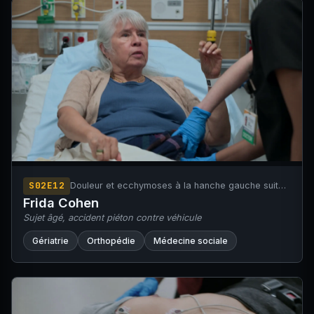
S02E12
Douleur et ecchymoses à la hanche gauche suite
à un accident piéton contre véhicule à faible
Frida Cohen
cinétique (mécanisme assimilable à une chute de
Sujet âgé, accident piéton contre véhicule
sa hauteur).
Gériatrie
Orthopédie
Médecine sociale