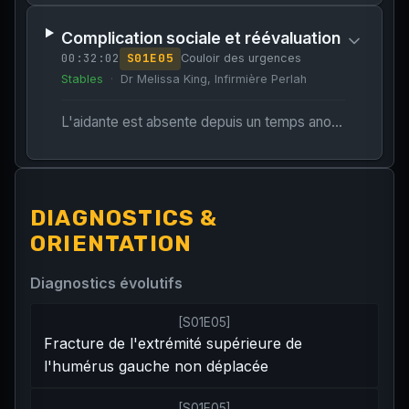
Complication sociale et réévaluation
00:32:02
S
01
E
05
Couloir des urgences
Stables
Dr Melissa King, Infirmière Perlah
L'aidante est absente depuis un temps anormalement long après avoir prétendument déplacé son véhicule de la voie des ambulances.
DIAGNOSTICS &
ORIENTATION
Diagnostics évolutifs
[
S01E05
]
Fracture de l'extrémité supérieure de
l'humérus gauche non déplacée
[
S01E05
]