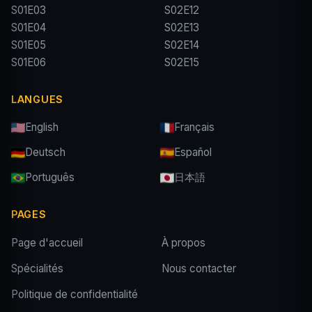
S01E03
S02E12
S01E04
S02E13
S01E05
S02E14
S01E06
S02E15
LANGUES
English
Français
Deutsch
Español
Português
日本語
PAGES
Page d'accueil
À propos
Spécialités
Nous contacter
Politique de confidentialité