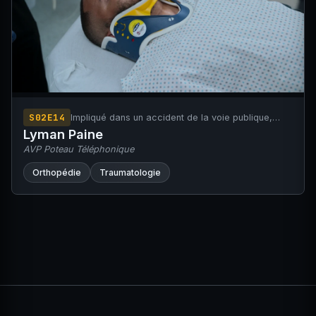
S02E14
Impliqué dans un accident de la voie publique,
seul en cause, avec choc frontal contre un poteau
Lyman Paine
téléphonique.
AVP Poteau Téléphonique
Orthopédie
Traumatologie