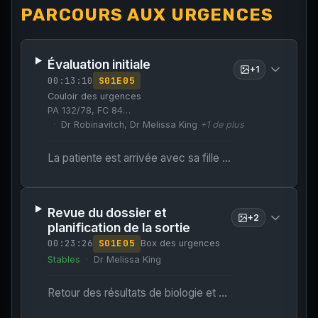
PARCOURS AUX URGENCES
Évaluation initiale
+
1
00:13:10
S
01
E
05
Couloir des urgences
PA 132/78, FC 84…
Dr Robinavitch, Dr Melissa King
+
1
de plus
La patiente est arrivée avec sa fille suite à une chute à domicile.
Revue du dossier et
+
2
planification de la sortie
00:23:26
S
01
E
05
Box des urgences
Stables
Dr Melissa King
Retour des résultats de biologie et d'imagerie ; le médecin revient pour discuter de la prise en charge.