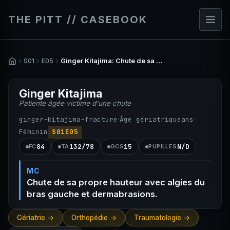
THE PITT // CASEBOOK
S01
E05
Ginger Kitajima: Chute de sa propre hauteur avec algies du bras gauche et dermabrasions.
Ginger Kitajima
Patiente âgée victime d'une chute
·
·
ginger-kitajima-fracture
Âge gériatrique
ans
Féminin
S01E05
84
132/78
15
N/D
FC
TA
GCS
PUPILLES
MC
Chute de sa propre hauteur avec algies du
bras gauche et dermabrasions.
Gériatrie ->
Orthopédie ->
Traumatologie ->